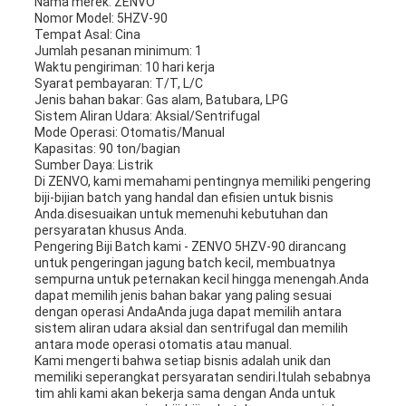
Nama merek: ZENVO
Nomor Model: 5HZV-90
Tempat Asal: Cina
Jumlah pesanan minimum: 1
Waktu pengiriman: 10 hari kerja
Syarat pembayaran: T/T, L/C
Jenis bahan bakar: Gas alam, Batubara, LPG
Sistem Aliran Udara: Aksial/Sentrifugal
Mode Operasi: Otomatis/Manual
Kapasitas: 90 ton/bagian
Sumber Daya: Listrik
Di ZENVO, kami memahami pentingnya memiliki pengering
biji-bijian batch yang handal dan efisien untuk bisnis
Anda.disesuaikan untuk memenuhi kebutuhan dan
persyaratan khusus Anda.
Pengering Biji Batch kami - ZENVO 5HZV-90 dirancang
untuk pengeringan jagung batch kecil, membuatnya
sempurna untuk peternakan kecil hingga menengah.Anda
dapat memilih jenis bahan bakar yang paling sesuai
dengan operasi AndaAnda juga dapat memilih antara
sistem aliran udara aksial dan sentrifugal dan memilih
antara mode operasi otomatis atau manual.
Kami mengerti bahwa setiap bisnis adalah unik dan
memiliki seperangkat persyaratan sendiri.Itulah sebabnya
tim ahli kami akan bekerja sama dengan Anda untuk