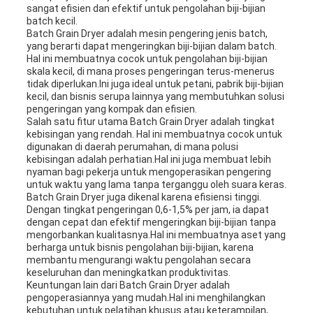
sangat efisien dan efektif untuk pengolahan biji-bijian
batch kecil.
Batch Grain Dryer adalah mesin pengering jenis batch,
yang berarti dapat mengeringkan biji-bijian dalam batch.
Hal ini membuatnya cocok untuk pengolahan biji-bijian
skala kecil, di mana proses pengeringan terus-menerus
tidak diperlukan.Ini juga ideal untuk petani, pabrik biji-bijian
kecil, dan bisnis serupa lainnya yang membutuhkan solusi
pengeringan yang kompak dan efisien.
Salah satu fitur utama Batch Grain Dryer adalah tingkat
kebisingan yang rendah. Hal ini membuatnya cocok untuk
digunakan di daerah perumahan, di mana polusi
kebisingan adalah perhatian.Hal ini juga membuat lebih
nyaman bagi pekerja untuk mengoperasikan pengering
untuk waktu yang lama tanpa terganggu oleh suara keras.
Batch Grain Dryer juga dikenal karena efisiensi tinggi.
Dengan tingkat pengeringan 0,6-1,5% per jam, ia dapat
dengan cepat dan efektif mengeringkan biji-bijian tanpa
mengorbankan kualitasnya.Hal ini membuatnya aset yang
berharga untuk bisnis pengolahan biji-bijian, karena
membantu mengurangi waktu pengolahan secara
keseluruhan dan meningkatkan produktivitas.
Keuntungan lain dari Batch Grain Dryer adalah
pengoperasiannya yang mudah.Hal ini menghilangkan
kebutuhan untuk pelatihan khusus atau keterampilan,