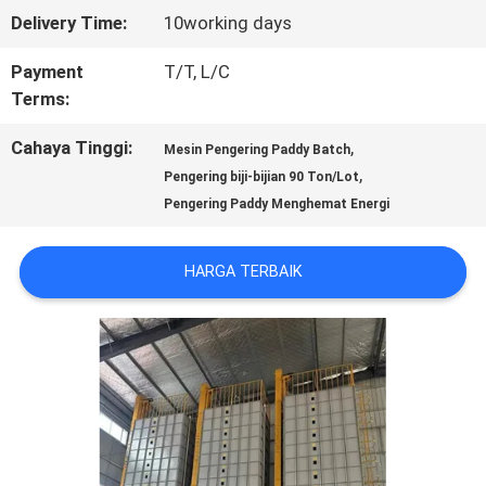
Delivery Time:
10working days
KONTROL
Payment
T/T, L/C
KUALITAS
Terms:
Cahaya Tinggi:
,
Mesin Pengering Paddy Batch
HUBUNGI
,
Pengering biji-bijian 90 Ton/Lot
Pengering Paddy Menghemat Energi
KAMI
HARGA TERBAIK
BERITA
PERMINTAAN
PENAWARAN