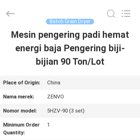
ANHUI
ZENVO
TECHNOLOGY
CO.,
Batch Grain Dryer
LTD.
All
Mesin pengering padi hemat
RUMAH
Rights
Reserved.
energi baja Pengering biji-
PRODUK
bijian 90 Ton/Lot
TENTANG
Place of Origin:
China
KAMI
Nama merek:
ZENVO
Nomor model:
5HZV-90 (3 set)
TUR
Minimum Order
1
PABRIK
Quantity: