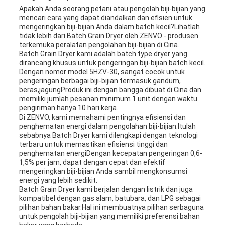
Apakah Anda seorang petani atau pengolah biji-bijian yang
mencari cara yang dapat diandalkan dan efisien untuk
mengeringkan biji-bijian Anda dalam batch kecil?Lihatlah
tidak lebih dari Batch Grain Dryer oleh ZENVO - produsen
terkemuka peralatan pengolahan biji-bijian di Cina.
Batch Grain Dryer kami adalah batch type dryer yang
dirancang khusus untuk pengeringan biji-bijian batch kecil.
Dengan nomor model 5HZV-30, sangat cocok untuk
pengeringan berbagai biji-bijian termasuk gandum,
beras,jagungProduk ini dengan bangga dibuat di Cina dan
memiliki jumlah pesanan minimum 1 unit dengan waktu
pengiriman hanya 10 hari kerja.
Di ZENVO, kami memahami pentingnya efisiensi dan
penghematan energi dalam pengolahan biji-bijian.Itulah
sebabnya Batch Dryer kami dilengkapi dengan teknologi
terbaru untuk memastikan efisiensi tinggi dan
penghematan energiDengan kecepatan pengeringan 0,6-
1,5% per jam, dapat dengan cepat dan efektif
mengeringkan biji-bijian Anda sambil mengkonsumsi
energi yang lebih sedikit.
Batch Grain Dryer kami berjalan dengan listrik dan juga
kompatibel dengan gas alam, batubara, dan LPG sebagai
pilihan bahan bakar.Hal ini membuatnya pilihan serbaguna
untuk pengolah biji-bijian yang memiliki preferensi bahan