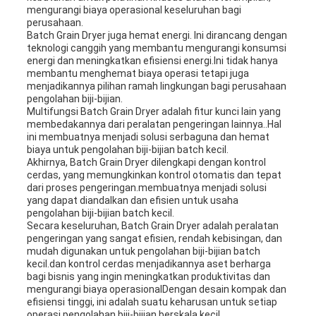
mengurangi biaya operasional keseluruhan bagi
perusahaan.
Batch Grain Dryer juga hemat energi. Ini dirancang dengan
teknologi canggih yang membantu mengurangi konsumsi
energi dan meningkatkan efisiensi energi.Ini tidak hanya
membantu menghemat biaya operasi tetapi juga
menjadikannya pilihan ramah lingkungan bagi perusahaan
pengolahan biji-bijian.
Multifungsi Batch Grain Dryer adalah fitur kunci lain yang
membedakannya dari peralatan pengeringan lainnya..Hal
ini membuatnya menjadi solusi serbaguna dan hemat
biaya untuk pengolahan biji-bijian batch kecil.
Akhirnya, Batch Grain Dryer dilengkapi dengan kontrol
cerdas, yang memungkinkan kontrol otomatis dan tepat
dari proses pengeringan.membuatnya menjadi solusi
yang dapat diandalkan dan efisien untuk usaha
pengolahan biji-bijian batch kecil.
Secara keseluruhan, Batch Grain Dryer adalah peralatan
pengeringan yang sangat efisien, rendah kebisingan, dan
mudah digunakan untuk pengolahan biji-bijian batch
kecil.dan kontrol cerdas menjadikannya aset berharga
bagi bisnis yang ingin meningkatkan produktivitas dan
mengurangi biaya operasionalDengan desain kompak dan
efisiensi tinggi, ini adalah suatu keharusan untuk setiap
operasi pengolahan biji-bijian berskala kecil.