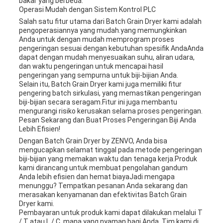
bakar yang berbeda.
Operasi Mudah dengan Sistem Kontrol PLC
Salah satu fitur utama dari Batch Grain Dryer kami adalah
pengoperasiannya yang mudah.yang memungkinkan
Anda untuk dengan mudah memprogram proses
pengeringan sesuai dengan kebutuhan spesifik AndaAnda
dapat dengan mudah menyesuaikan suhu, aliran udara,
dan waktu pengeringan untuk mencapai hasil
pengeringan yang sempurna untuk biji-bijian Anda.
Selain itu, Batch Grain Dryer kami juga memiliki fitur
pengering batch sirkulasi, yang memastikan pengeringan
biji-bijian secara seragam.Fitur ini juga membantu
mengurangi risiko kerusakan selama proses pengeringan.
Pesan Sekarang dan Buat Proses Pengeringan Biji Anda
Lebih Efisien!
Dengan Batch Grain Dryer by ZENVO, Anda bisa
mengucapkan selamat tinggal pada metode pengeringan
biji-bijian yang memakan waktu dan tenaga kerja.Produk
kami dirancang untuk membuat pengolahan gandum
Anda lebih efisien dan hemat biayaJadi mengapa
menunggu? Tempatkan pesanan Anda sekarang dan
merasakan kenyamanan dan efektivitas Batch Grain
Dryer kami.
Pembayaran untuk produk kami dapat dilakukan melalui T
/ T atau L / C, mana yang nyaman bagi Anda. Tim kami di