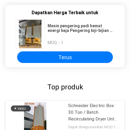
Dapatkan Harga Terbaik untuk
Mesin pengering padi hemat
energi baja Pengering biji-bijian 90
Ton/Lot
MOQ：
1
Terus
Top produk
Schneider Electric Box
30 Ton / Batch
Recirculating Dryer Untuk
Padi
Dapat dinegosiasikan MOQ:1 Set