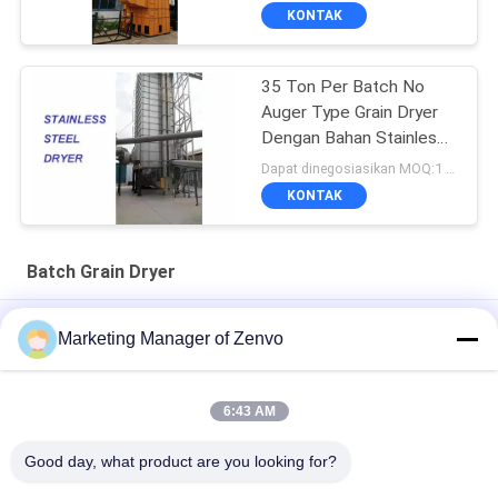
KONTAK
35 Ton Per Batch No
Auger Type Grain Dryer
Dengan Bahan Stainless
Steel
Dapat dinegosiasikan MOQ:1 set
KONTAK
Batch Grain Dryer
Grain Drying System with 90-Ton Daily Capacity
Marketing Manager of Zenvo
30 Ton Per Jam Pengering Gandum Dengan Efisiensi Tinggi
Dan Menghemat Energi
6:43 AM
Pengering Biji Gandum Jagung Beras 70 Ton / Batch
Good day, what product are you looking for?
Kapasitas Udara Panas 60-130°C 16.603kw