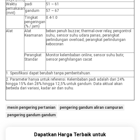
Waktu
padi
51 ~ 61
pemakaian
gandum
57 ~ 67
(mnt)
Tingkat
0.4-1.0
pengeringan
(% / jam)
Alat
Alat
beban penuh buzzer, thermal-over relay, pengontrol
Keamanan
suhu, sensor suhu udara panas, perangkat
perlindungan overload, perangkat perlindungan
kebocoran
Perangkat
Monitor kelembaban online, sensor suhu butir,
Standar
sensor penghilangan cacat
1. Spesifikasi dapat berubah tanpa pemberitahuan.
2. Parameter hanya untuk referensi. Kelembaban padi adalah dari 24%
hingga 15% dan 28% hingga 12,5% untuk gandum. Data aktual akan
berbeda dari variasi, kadar air dan suhu.
mesin pengering pertanian
pengering gandum aliran campuran
pengering gandum gandum
Dapatkan Harga Terbaik untuk