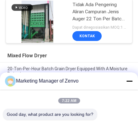
Tidak Ada Pengering
Aliran Campuran Jenis
Auger 22 Ton Per Batch
Untuk Padi Jagung
Dapat dinegosiasikan MOQ:1 set
KONTAK
Mixed Flow Dryer
20-Ton-Per-Hour Batch Grain Dryer Equipped With A Moisture
Detector
Marketing Manager of Zenvo
Setiap batch dari 30 ton tanpa Auger L, operasi sederhana dari
pengering, pengering pertanian.
7:22 AM
50-Ton Per Batch Recirculating Grain Dryer With Intelligent
Control System
Good day, what product are you looking for?
Bad Request
Semua