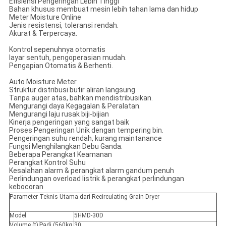
Efisiensi Pengeringan Lebih Tinggi
Bahan khusus membuat mesin lebih tahan lama dan hidup
Meter Moisture Online
Jenis resistensi, toleransi rendah.
Akurat & Terpercaya.
Kontrol sepenuhnya otomatis
layar sentuh, pengoperasian mudah.
Pengapian Otomatis & Berhenti.
Auto Moisture Meter
Struktur distribusi butir aliran langsung
Tanpa auger atas, bahkan mendistribusikan.
Mengurangi daya Kegagalan & Peralatan.
Mengurangi laju rusak biji-bijian
Kinerja pengeringan yang sangat baik
Proses Pengeringan Unik dengan tempering bin.
Pengeringan suhu rendah, kurang maintanance
Fungsi Menghilangkan Debu Ganda.
Beberapa Perangkat Keamanan
Perangkat Kontrol Suhu
Kesalahan alarm & perangkat alarm gandum penuh
Perlindungan overload listrik & perangkat perlindungan
kebocoran
Parameter Teknis Utama dari Recirculating Grain Dryer
Model
5HMD-30D
Volume (t)
Padi (560kg
30