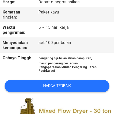
Harga:
Dapat dinegosiasikan
KUALITAS
Kemasan
Paket kayu
rincian:
HUBUNGI
KAMI
Waktu
5 ~ 15 hari kerja
pengiriman:
Menyediakan
set 100 per bulan
BERITA
kemampuan:
Cahaya Tinggi:
,
pengering biji-bijian aliran campuran
PERMINTAAN
,
mesin pengering pertanian
Pengoperasian Mudah Pengering Batch
PENAWARAN
Resirkulasi
SITEMAP
HARGA TERBAIK
KEBIJAKAN
PRIBADI