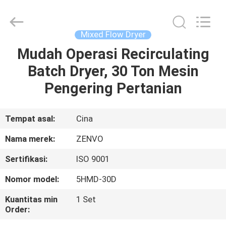
ANHUI
ZENVO
TECHNOLOGY
CO.,
LTD.
Mixed Flow Dryer
All
Rights
Reserved.
Mudah Operasi Recirculating
RUMAH
Batch Dryer, 30 Ton Mesin
PRODUK
Pengering Pertanian
TENTANG
Tempat asal:
Cina
KAMI
Nama merek:
ZENVO
Sertifikasi:
ISO 9001
TUR
Nomor model:
5HMD-30D
PABRIK
Kuantitas min
1 Set
Order:
KONTROL