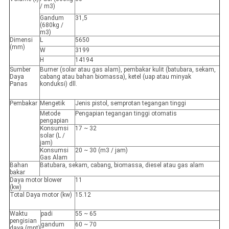
/ m3)
Gandum
31,5
(680kg /
m3)
Dimensi
L
5650
(mm)
W
3199
H
14194
Sumber
Burner (solar atau gas alam), pembakar kulit (batubara, sekam,
Daya
cabang atau bahan biomassa), ketel (uap atau minyak
Panas
konduksi) dll.
Pembakar
Mengetik
Jenis pistol, semprotan tegangan tinggi
Metode
Pengapian tegangan tinggi otomatis
pengapian
Konsumsi
17 ~ 32
solar (L /
jam)
Konsumsi
20 ~ 30 (m3 / jam)
Gas Alam
Bahan
Batubara, sekam, cabang, biomassa, diesel atau gas alam
bakar
Daya motor blower
11
(kw)
Total Daya motor (kw)
15.12
Waktu
padi
55 ~ 65
pengisian
gandum
60 ~ 70
daya (mnt)