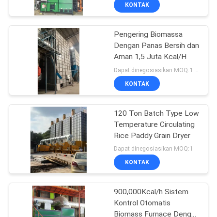
KUALITAS
KONTAK
Pengering Biomassa
HUBUNGI
21
Dengan Panas Bersih dan
KAMI
Aman 1,5 Juta Kcal/H
Pengering Gandum
Dapat dinegosiasikan MOQ:1 set
Kecil
BERITA
KONTAK
PERMINTAAN
120 Ton Batch Type Low
Temperature Circulating
PENAWARAN
Rice Paddy Grain Dryer
34
Dapat dinegosiasikan MOQ:1
SITEMAP
KONTAK
Mixed Flow Dryer
KEBIJAKAN
900,000Kcal/h Sistem
Kontrol Otomatis
PRIBADI
Biomass Furnace Dengan