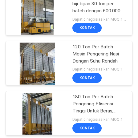
biji-bijian 30 ton per
batch dengan 600.000
41
Kcal / jam Biomass oven
Dapat dinegosiasikan MOQ:1 set
KONTAK
Tungku Biomassa
120 Ton Per Batch
Mesin Pengering Nasi
Dengan Suhu Rendah
Dapat dinegosiasikan MOQ:1
KONTAK
70
180 Ton Per Batch
CCD warna penyortir
Pengering Efisiensi
Tinggi Untuk Beras,
Jagung, Kedelai, Gandum
Dapat dinegosiasikan MOQ:1
KONTAK