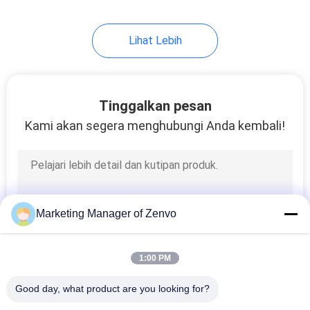
12
Lihat Lebih
optik pengurutan
mesin
Tinggalkan pesan
Kami akan segera menghubungi Anda kembali!
18
Tukang sortir warna
Marketing Manager of Zenvo
beras
1:00 PM
Good day, what product are you looking for?