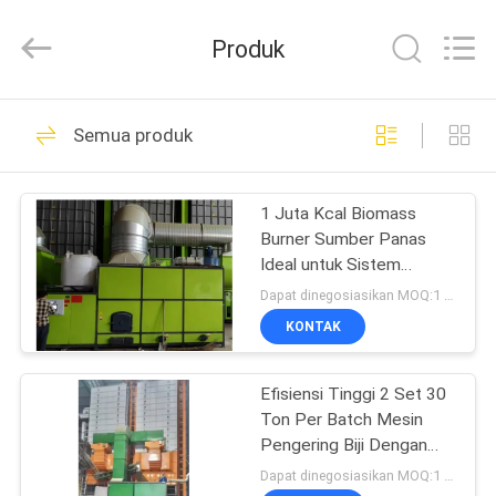
ANHUI
ZENVO
TECHNOLOGY
Produk
CO.,
LTD.
All
Rights
Reserved.
RUMAH
51
Semua produk
Pengering Gandum
PRODUK
Padi
1 Juta Kcal Biomass
Burner Sumber Panas
TENTANG
Ideal untuk Sistem
KAMI
Pengeringan Biji
Dapat dinegosiasikan MOQ:1 set
KONTAK
56
TUR
Efisiensi Tinggi 2 Set 30
PABRIK
Batch Grain Dryer
Ton Per Batch Mesin
Pengering Biji Dengan
KONTROL
Biomass Furnace
Dapat dinegosiasikan MOQ:1 set