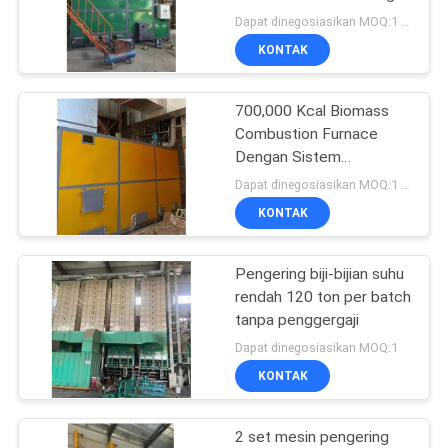
Bahan Bakar Biomass
Dapat dinegosiasikan MOQ:1 set
KONTAK
13
Beredar Pengering
700,000 Kcal Biomass
Combustion Furnace
Gandum
Dengan Sistem
Pemisahan Debu
Dapat dinegosiasikan MOQ:1 set
KONTAK
Pengering biji-bijian suhu
24
rendah 120 ton per batch
tanpa penggergaji
Portable Grain Dryer
Dapat dinegosiasikan MOQ:1
KONTAK
2 set mesin pengering